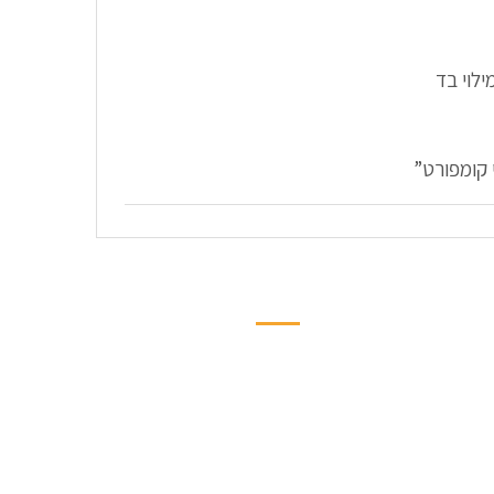
 קומפורט”
החשבון שלי
ער
הרשמה/התחברות
תקנון החנות
רהיטים ומוצרים ששמרתי
עגלת הקניות שלך