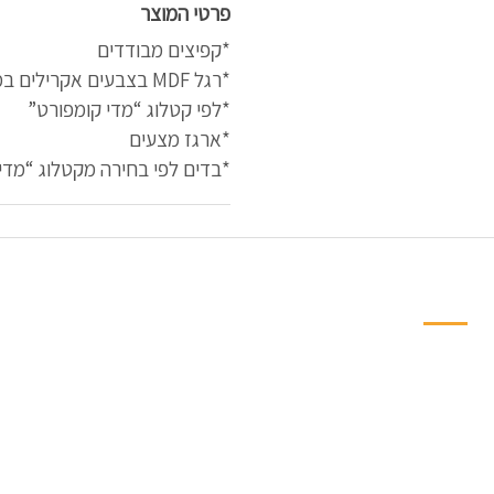
פרטי המוצר
*קפיצים מבודדים
*רגל MDF בצבעים אקרילים במילוי בד
*לפי קטלוג “מדי קומפורט”
*ארגז מצעים
*בדים לפי בחירה מקטלוג “מדי
ניווט מהיר למחלקות
פינות אוכל
חדרי שינה ילדים ונו
ארונות וספריות
ארונות הזזה
חדרי שינה
ספריות קודש
מזרנים
שונות
מיטות