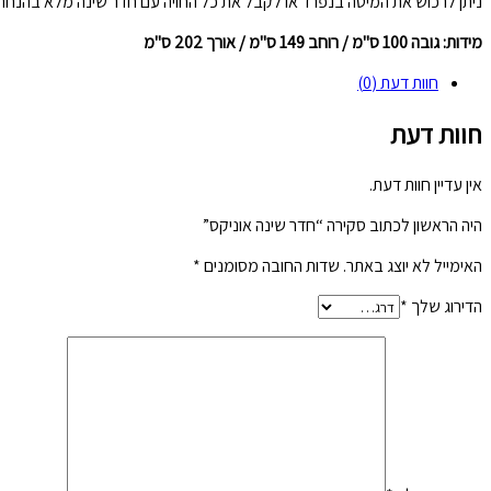
ניתן לרכוש את המיטה בנפרד או לקבל את כל החויה עם חדר שינה מלא בהנח
מידות: גובה 100 ס"מ / רוחב 149 ס"מ / אורך 202 ס"מ
חוות דעת (0)
חוות דעת
אין עדיין חוות דעת.
היה הראשון לכתוב סקירה “חדר שינה אוניקס”
האימייל לא יוצג באתר.
שדות החובה מסומנים
*
הדירוג שלך
*