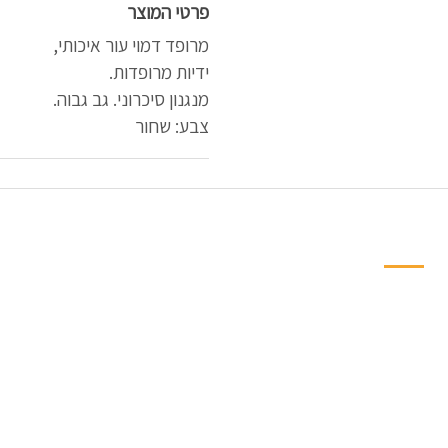
פרטי המוצר
מרופד דמוי עור איכותי,
ידיות מרופדות.
מנגנון סיכרוני. גב גבוה.
צבע: שחור
ניווט מהיר למחלקות
פינות אוכל
חדרי שינה ילדים ונו
ארונות וספריות
ארונות הזזה
חדרי שינה
ספריות קודש
מזרנים
שונות
מיטות
מערכות ישיבה