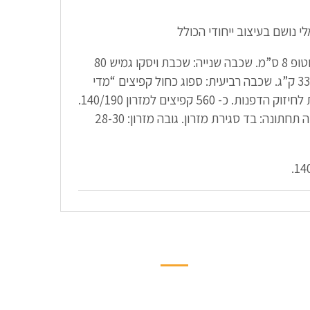
 נושם בעיצוב ייחודי הכולל
תפירת קווילט על ספוג LM. פילוטופ 8 ס”מ. שכבה שנייה: שכבת ויסקו גמיש 80
ק”ג. שכבה שלישית: ספוג סגול 33 ק”ג. שכבה רביעית: ספוג כחול קפיצים “מדי
פלקס” – כוללים תמיכה היקפית לחיזוק הדפנות. כ- 560 קפיצים למזרון 140/190.
שכבה חמישית: ספוג כחול שכבה תחתונה: בד סגירת מזרון. גובה מזרון: 28-30
החשבון שלי
ער
הרשמה/התחברות
תקנון החנות