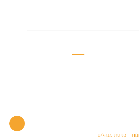
החשבון שלי
ער
הרשמה/התחברות
תקנון החנות
רהיטים ומוצרים ששמרתי
עגלת הקניות שלך
יצירת קשר
הצהרת נגישות
נות
|
כניסת מנהלים