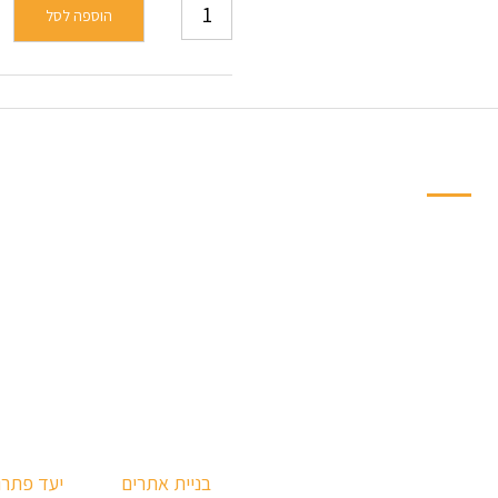
הוספה לסל
ניווט מהיר למחלקות
פינות אוכל
חדרי שינה ילדים ונו
ארונות וספריות
ארונות הזזה
חדרי שינה
ספריות קודש
מזרנים
שונות
מיטות
מערכות ישיבה
 לרהיטי החושן צפת - זה רק נראה יקר |
בניית אתרים
על ידי:
יעד פתרו