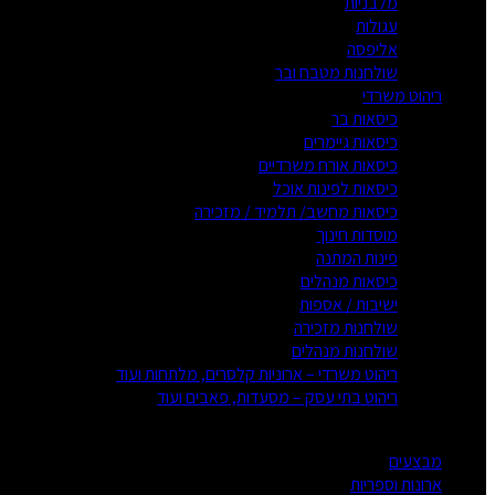
מלבניות
עגולות
אליפסה
שולחנות מטבח ובר
ריהוט משרדי
כיסאות בר
כיסאות גיימרים
כיסאות אורח משרדיים
כיסאות לפינות אוכל
כיסאות מחשב/ תלמיד / מזכירה
מוסדות חינוך
פינות המתנה
כיסאות מנהלים
ישיבות / אספות
שולחנות מזכירה
שולחנות מנהלים
ריהוט משרדי – ארוניות קלסרים, מלתחות ועוד
ריהוט בתי עסק – מסעדות, פאבים ועוד
מבצעים
ארונות וספריות