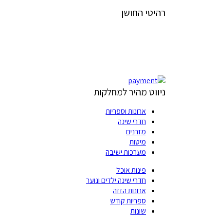
רהיטי החושן
אזור התעשיה החדש, צפת
04-620-88-74
050-401-0760
ניווט מהיר למחלקות
ארונות וספריות
חדרי שינה
מזרנים
מיטות
מערכות ישיבה
פינות אוכל
חדרי שינה ילדים ונוער
ארונות הזזה
ספריות קודש
שונות