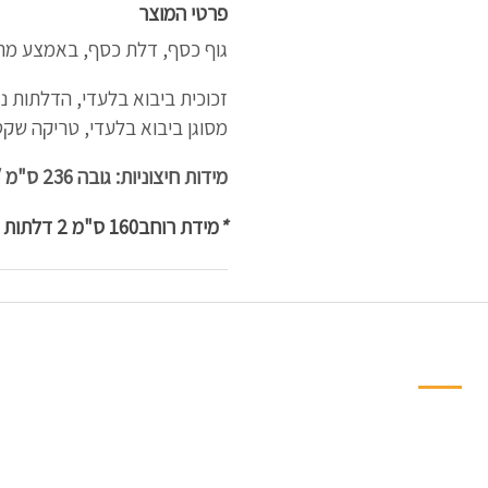
פרטי המוצר
גוף כסף, דלת כסף, באמצע מרא
זכוכית ביבוא בלעדי, הדלתות נע
מסוגן ביבוא בלעדי, טריקה שק
מידות חיצוניות: גובה 236 ס"מ / עומק 62 ס"מ
*
מידת רוחב
160 ס"מ 2 דלתות
ניווט מהיר למחלקות
פינות אוכל
חדרי שינה ילדים ונו
ארונות וספריות
ארונות הזזה
חדרי שינה
ספריות קודש